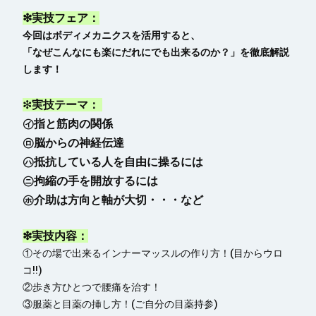
❇実技フェア：
今回はボディメカニクスを活用すると、
「なぜこんなにも楽にだれにでも出来るのか？」を徹底解説
します！
❇
実技テーマ：
㋑指と筋肉の関係
㋺脳からの神経伝達
㋩抵抗している人を自由に操るには
㋥拘縮の手を開放するには
㋭介助は方向と軸が大切・・・など
❇実技内容：
①その場で出来るインナーマッスルの作り方！(目からウロ
コ‼️)
②歩き方ひとつで腰痛を治す！
③服薬と目薬の挿し方！(ご自分の目薬持参)