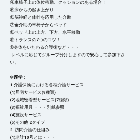
④車椅子上の体位移動、クッションのある場合！
⑤床からの起き上がり
⑥脳神経と体幹を応用した介助
⑦全介助の車椅子からベッド
⑧ベッド上の上方、下方、水平移動
⑨トランスの7つのコツ！
➉身体をいたわる介護術など・・・
レベルに応じてグループ分けしますので安心して参加下さ
い。
❇
座学：
1.介護保険における各種介護サービス
(1)居宅サービス(9種類)
(2)地域密着型サービス(7種類)
(3)福祉用具 ・・・別紙参照
(4)施設サービス
(5)その他 2タイプ
2. 訪問介護の仕組み
(1)老計10号とは・・・