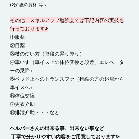
(2)介護の資格 等々
その他、スキルアップ勉強会では下記内容の実技も
行っております♪
①服薬
②目薬
③杖の使い方（階段の昇り降り）
④車いす（車イス上の体位変換と段差、エレベータ
ーの乗降）
⑤ベッド上へのトランスファ（拘縮の方の起居から
車イスへ）
⑥体位交換
⑦更衣介助
⑧排泄介助・・・など
ヘルパーさんの出来る事、出来ない事など
丁寧で分かりやすい内容をご用意しております✨